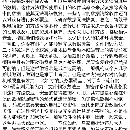
些不易损坏的存储设备，可以采用深度删除的方法来清除其中
的数据。这种方法通常使用专门的软件或命令来反复擦除设备
中的数据，使其无法再被恢复。一些专业的数据清除软件还可
以对设备进行多次覆盖，以确保数据无法恢复。总之，销毁平
板电脑配件的方法有很多种，选择哪种方法取决于设备和数据
的性质以及可用的资源和预算。无论采用哪种方法，都应确保
安全、彻底地销毁数据和材料，以保护个人隐私和环境安全。
非常低，你要有耐心才能顺利完成数据覆盖。文件销毁方法
二：消磁这是去除或减少常规磁盘驱动器或磁带上的磁场分布
的过程。实质上，强大的磁力被加载到介质后，会导致数据被
擦除并且有时驱动磁盘的马达也被破坏。尽管恢复数据仍然是
可能的，但是这样做通常是成本过高的。一般机构或个人几乎
难以做到，做到也是难于上青天。但是这种方法仅仅对传统的
机械硬盘有效力，比如.寸的服务器硬盘，对于当下流行的
SSD硬盘则无能为力。文件销毁方法三：加密许多移动设备采
用这种方法快速、安全的使得数据不可用。其前提是存储在介
质的数据以强密钥的形式被进行加密。为了实现数据不可恢
复，系统只需要安全的删除加密密钥，这比删除加密数据快许
多倍。在这种情况下恢复数据完全靠计算是不实现的。不是很
多人能够操作加密软件，加密软件价格不菲，因此一般来说，
这种办法大都出电器。 不仅如此，马家堡街道还加大力
度，为垃圾分类正确交投的居民再添奖励，如首次正确交投垃