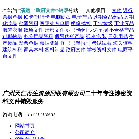
本站为
"清远""政府文件"销毁
分站 ， 其他项目：
文件
银行
票据单据
IC卡/银行卡
电脑硬盘
电子产品
过期食品药品
过期
化妆品
档案资料
医院处方单据
奶粉/饮料
工业垃圾
工业废品
服装衣服
纸质文件
涉密文件
标书/合同
快递单据
不合格产品
过期物品
办公用品资料
假冒伪劣产品
纸皮/包装
日化用品
生
产废品
发票单据
票据凭证
图书书籍报刊
考试试卷
海关资料
建筑材料
家具木材
塑料制品
政府文件
学校资料文件
电商平
台文件
广州天仁再生资源回收有限公司
二十年专注涉密资
料文件销毁服务
咨询电话：
13711115910
网站首页
公司简介
销毁产品目录