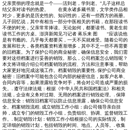
父亲贯彻的理念就是一个——活到老，学到老。”儿子这样总
结父亲对读书的热爱。 在黄永诸多藏书里，文学类作品相
对少，更多的是历史性的、知识性的，还有一些西方的画册。
儿子回忆说，其中有相当一部分中医相关的书籍，在那段读书
不便的时光，父亲常常捧读。无论如何，都要读书。黄老生前
读书工作的方桌。澎湃新闻见习记者 蒋乐来 图 “应该说他
是有书瘾的。几乎每天都要买，一天不买就难受。随着公司的
发展和壮大，各类档案资料逐渐增多，其中不乏一些不再需要
的旧档案。为了保护公司的商业秘密，确保信息安全，我们需
要对这些档案进行妥善的销毁。那么，公司档案怎么销毁呢？
本文将详细介绍公司档案销毁的流程、方法和注意事项，帮助
大家更好地完成这项工作。档案销毁的重要性. 保护公司商业
秘密：旧档案中可能包含公司内部的秘密信息，如客户名单、
合同内容等，如果泄露给竞争对手，将会对公司造成严重的损
失。. 遵守法律法规：根据《中华人民共和国档案法》和相关
法规，企业有义务对过期、无用的档案进行销毁处理。. 保障
信息安全：销毁旧档案可以防止信息泄露，确保公司信息安
全。档案销毁流程. 成立销毁工作小组：由公司领导亲自挂
帅，成立专门的销毁工作小组，负责组织、协调、监督销毁工
作。. 制定销毁计划：销毁工作小组根据公司的实际情况，制
定详细的销毁计划，包括销毁的时间、地点、人员等。. 收集