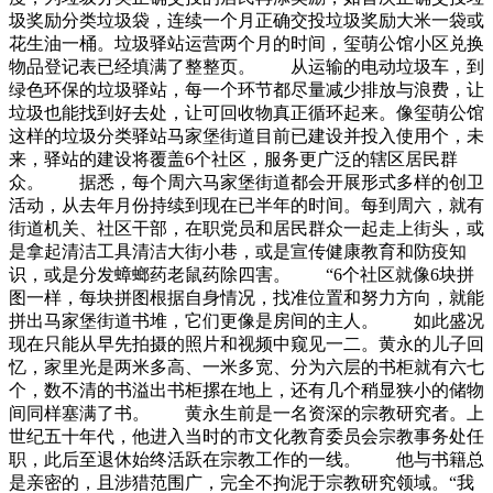
圾奖励分类垃圾袋，连续一个月正确交投垃圾奖励大米一袋或
花生油一桶。垃圾驿站运营两个月的时间，玺萌公馆小区兑换
物品登记表已经填满了整整页。 从运输的电动垃圾车，到
绿色环保的垃圾驿站，每一个环节都尽量减少排放与浪费，让
垃圾也能找到好去处，让可回收物真正循环起来。像玺萌公馆
这样的垃圾分类驿站马家堡街道目前已建设并投入使用个，未
来，驿站的建设将覆盖6个社区，服务更广泛的辖区居民群
众。 据悉，每个周六马家堡街道都会开展形式多样的创卫
活动，从去年月份持续到现在已半年的时间。每到周六，就有
街道机关、社区干部，在职党员和居民群众一起走上街头，或
是拿起清洁工具清洁大街小巷，或是宣传健康教育和防疫知
识，或是分发蟑螂药老鼠药除四害。 “6个社区就像6块拼
图一样，每块拼图根据自身情况，找准位置和努力方向，就能
拼出马家堡街道书堆，它们更像是房间的主人。 如此盛况
现在只能从早先拍摄的照片和视频中窥见一二。黄永的儿子回
忆，家里光是两米多高、一米多宽、分为六层的书柜就有六七
个，数不清的书溢出书柜摞在地上，还有几个稍显狭小的储物
间同样塞满了书。 黄永生前是一名资深的宗教研究者。上
世纪五十年代，他进入当时的市文化教育委员会宗教事务处任
职，此后至退休始终活跃在宗教工作的一线。 他与书籍总
是亲密的，且涉猎范围广，完全不拘泥于宗教研究领域。“我