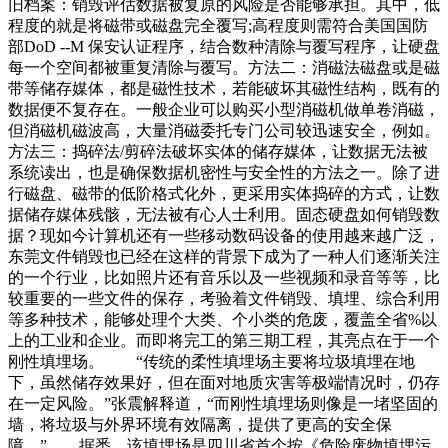
旧档案：销毁评估数据被复原的风险是否能够承担。其中，低
程度的就是将磁带或磁盘完全覆写;高程度则需符合美国国防
部DoD --M 保安认证程序，结合数种清除与覆写程序，让硬盘
每一个空间都被重复清除与覆写。方法二：消磁法磁盘或是磁
带等储存媒体，都是磁性技术，若能破坏其磁性结构，既有的
数据便不复存在。一般企业可以购买小型消磁机做单卷消磁，
但消磁机磁波高，大量消磁委托专门公司较迅速安全，例如。
方法三：捣碎法/剪碎法破坏实体的储存媒体，让数据无法被
系统读出，也是确保数据机密性与安全性的方法之一。除了进
行磁盘、磁带的低阶格式化外，更采用实体捣碎的方式，让数
据储存媒体残骸，无法被有心人士利用。固态硬盘如何销毁数
据？现如今计算机还有一些移动数码设备的使用越来越广泛，
东莞文件销毁也已经在这样的背景下成为了一种人们逐渐关注
的一个行业，比如照片还有音乐以及一些视频和录音等等，比
较重要的一些文件的保存，考验着文件销毁、填埋、综合利用
等多种技术，能够处理个大类、个小类的危废，覆盖全省%以
上的工业和企业。而即将完工的第三期工程，其亮点在于一个
刚性填埋场。 “传统的柔性填埋场主要将垃圾填埋在地
下，虽然储存效果好，但在面对地质灾害等极端情况时，仍存
在一定风险。”张震解释道，“而刚性填埋场则像是一堵坚固的
墙，将垃圾与外界环境有效隔离，提供了更高的安全保
障。” 据悉，该填埋场是四川省首个按《危险废物填埋污