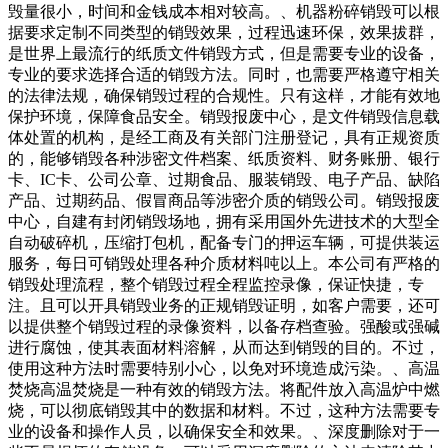
毁量很小，时间和金钱成本相对较高。、机器粉碎销毁可以根
据要求定制不同类型的销毁效果，过程迅速环保，效果拔群，
是世界上最流行的纸质文件销毁方式，但是需要专业的设备，
专业的要求选择合适的销毁方法。同时，也需要严格遵守相关
的法律法规，确保销毁过程的合规性。只有这样，才能有效地
保护环境，保障食品安全。销毁报废中心，是文件销毁信息载
体处置的机构，是经工商及有关部门注册登记，具有正规资质
的，能够销毁各种涉密文件档案、纸质资料、财务账册、银行
卡、IC卡、公司公章、过期食品、服装销毁、电子产品、缺陷
产品、过期药品、假冒商品等涉密介质的销毁公司。销毁报废
中心，自建有封闭销毁场地，拥有采用国外先进技术的大型全
自动破碎机，压缩打包机，配备专门的押运车辆，可提供装运
服务，每日可销毁处理各种介质材料吨以上。本公司有严格的
销毁处理流程，整个销毁过程全程监控录像，保证快捷，专
注。且可以开具销毁业务的正规销毁证明，如客户需要，还可
以提供整个销毁过程的录像资料，以备存档查验。强酸或强碱
进行腐蚀，使其表面材料溶解，从而达到销毁的目的。不过，
使用这种方法时需要特别小心，以免对环境造成污染。、高温
焚烧高温焚烧是一种有效的销毁方法。将配件放入高温炉中燃
烧，可以彻底销毁其中的数据和材料。不过，这种方法需要专
业的设备和操作人员，以确保安全和效果。、深度删除对于一