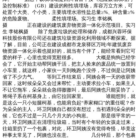
染控制标准》（GB）建设的刚性填埋场，库容万立方米，可
处置个大类、个小类，主要填埋水溶性盐总量≥%、砷含量≥%
的危险废物。 柔性填埋场。实习生 李铭枫
摄 正在建设的建筑废弃物资源一体化示范项目。实习
生 李铭枫摄 除了危废垃圾的处理和储存，成都兴蓉环保
科技股份有限公司还在建筑垃圾资源化利用领域不断探索。据
了解，目前，公司正在建设成都市龙泉驿区万吨/年建筑废弃
物资源一体化示着也挺好的，就当有个伴了，能经常看到它可
爱的样子，心里也觉得宽慰很多。 大概是狗狗已经学
会了，它开始主动帮阿姨干活，把主人捡来的废品统一放置到
小车里，就这样，小家伙一天到晚跑个没停，不过倒是让阿姨
省了不少力气。 等到工作结束后，阿姨会将一天的收获带
回家，这时候朵朵又会过来帮忙，主动要求拉小车，如果主人
不让它拖车，朵朵就会急得嗷嗷叫，最后阿姨也只能妥协了，
将绳子系在柯基身上，由它拉回家里。 谁能想到，就
是这么一只小短腿柯基，也能肩负起“养家糊口”的重任呢？作
为朵朵的主人，环卫阿姨自己都没有想过，当初遇到朵朵的时
候，它也不过是一只几个月大的小狗崽。 那是很平常的一
天，环卫阿姨正在清理垃圾箱，当时有个年轻的女孩走过来，
往箱里扔了一个包裹，对此，环卫阿姨没有觉得奇怪，毕竟这
种事太常见了，阿姨也没在意。 几分钟后，那个包裹