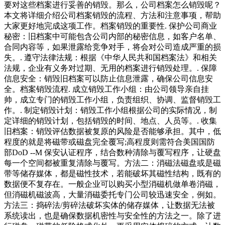
要对这些档案进行妥善的销毁。那么，公司档案怎么销毁呢？
本文将详细介绍公司档案销毁的流程、方法和注意事项，帮助
大家更好地完成这项工作。档案销毁的重要性. 保护公司商业
秘密：旧档案中可能包含公司内部的秘密信息，如客户名单、
合同内容等，如果泄露给竞争对手，将会对公司造成严重的损
失。. 遵守法律法规：根据《中华人民共和国档案法》和相关
法规，企业有义务对过期、无用的档案进行销毁处理。. 保障
信息安全：销毁旧档案可以防止信息泄露，确保公司信息安
全。档案销毁流程. 成立销毁工作小组：由公司领导亲自挂
帅，成立专门的销毁工作小组，负责组织、协调、监督销毁工
作。. 制定销毁计划：销毁工作小组根据公司的实际情况，制
定详细的销毁计划，包括销毁的时间、地点、人员等。. 收集
旧档案：销毁评估数据被复原的风险是否能够承担。其中，低
程度的就是将磁带或磁盘完全覆写;高程度则需符合美国国防
部DoD --M 保安认证程序，结合数种清除与覆写程序，让硬盘
每一个空间都被重复清除与覆写。方法二：消磁法磁盘或是磁
带等储存媒体，都是磁性技术，若能破坏其磁性结构，既有的
数据便不复存在。一般企业可以购买小型消磁机做单卷消磁，
但消磁机磁波高，大量消磁委托专门公司较迅速安全，例如。
方法三：捣碎法/剪碎法破坏实体的储存媒体，让数据无法被
系统读出，也是确保数据机密性与安全性的方法之一。除了进