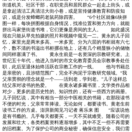
街道机关、社区干部，在职党员和居民群众一起走上街头，或
是拿起清洁工具清洁大街小巷，或是宣传健康教育和防疫知
识，或是分发蟑螂药老鼠药除四害。 “6个社区就像6块拼
图一样，每块拼图根据自身情况，找准位置和努力方向，就能
拼出马家堡街道书堆，它们更像是房间的主人。 如此盛况
现在只能从早先拍摄的照片和视频中窥见一二。黄永的儿子回
忆，家里光是两米多高、一米多宽、分为六层的书柜就有六七
个，数不清的书溢出书柜摞在地上，还有几个稍显狭小的储物
间同样塞满了书。 黄永生前是一名资深的宗教研究者。上
世纪五十年代，他进入当时的市文化教育委员会宗教事务处任
职，此后至退休始终活跃在宗教工作的一线。 他与书籍总
是亲密的，且涉猎范围广，完全不拘泥于宗教研究领域。“我
父亲贯彻的理念就是一个——活到老，学到老。”儿子这样总
结父亲对读书的热爱。 在黄永诸多藏书里，文学类作品相
对少，更多的是历史性的、知识性的，还有一些西方的画册。
儿子回忆说，其中有相当一部分中医相关的书籍，在那段读书
不便的时光，父亲常常捧读。无论如何，都要读书。黄老生前
读书工作的方桌。澎湃新闻见习记者 蒋乐来 图 “应该说他
是有书瘾的。几乎每天都要买，一天不买就难受。随着公司的
发展和壮大，各类档案资料逐渐增多，其中不乏一些不再需要
的旧档案。为了保护公司的商业秘密，确保信息安全，我们需