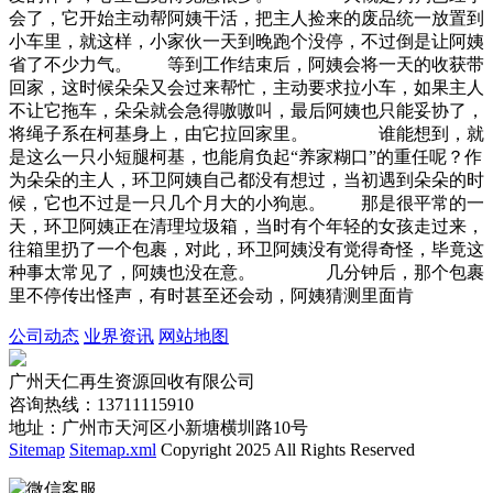
会了，它开始主动帮阿姨干活，把主人捡来的废品统一放置到
小车里，就这样，小家伙一天到晚跑个没停，不过倒是让阿姨
省了不少力气。 等到工作结束后，阿姨会将一天的收获带
回家，这时候朵朵又会过来帮忙，主动要求拉小车，如果主人
不让它拖车，朵朵就会急得嗷嗷叫，最后阿姨也只能妥协了，
将绳子系在柯基身上，由它拉回家里。 谁能想到，就
是这么一只小短腿柯基，也能肩负起“养家糊口”的重任呢？作
为朵朵的主人，环卫阿姨自己都没有想过，当初遇到朵朵的时
候，它也不过是一只几个月大的小狗崽。 那是很平常的一
天，环卫阿姨正在清理垃圾箱，当时有个年轻的女孩走过来，
往箱里扔了一个包裹，对此，环卫阿姨没有觉得奇怪，毕竟这
种事太常见了，阿姨也没在意。 几分钟后，那个包裹
里不停传出怪声，有时甚至还会动，阿姨猜测里面肯
公司动态
业界资讯
网站地图
广州天仁再生资源回收有限公司
咨询热线：13711115910
地址：广州市天河区小新塘横圳路10号
Sitemap
Sitemap.xml
Copyright 2025 All Rights Reserved
微信客服