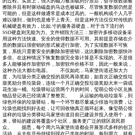
的过程。实质上，强大的磁力被加载到介质后，会导致数据被
擦除并且有时驱动磁盘的马达也被破坏。尽管恢复数据仍然是
可能的，但是这样做通常是成本过高的。一般机构或个人几乎
难以做到，做到也是难于上青天。但是这种方法仅仅对传统的
机械硬盘有效力，比如.寸的服务器硬盘，对于当下流行的
SSD硬盘则无能为力。文件销毁方法三：加密许多移动设备采
用这种方法快速、安全的使得数据不可用。其前提是存储在介
质的数据以强密钥的形式被进行加密。为了实现数据不可恢
复，系统只需要安全的删除加密密钥，这比删除加密数据快许
多倍。在这种情况下恢复数据完全靠计算是不实现的。不是很
多人能够操作加密软件，加密软件价格不菲，因此一般来说，
这种办法大都出电器。 不仅如此，马家堡街道还加大力
度，为垃圾分类正确交投的居民再添奖励，如首次正确交投垃
圾奖励分类垃圾袋，连续一个月正确交投垃圾奖励大米一袋或
花生油一桶。垃圾驿站运营两个月的时间，玺萌公馆小区兑换
物品登记表已经填满了整整页。 从运输的电动垃圾车，到
绿色环保的垃圾驿站，每一个环节都尽量减少排放与浪费，让
垃圾也能找到好去处，让可回收物真正循环起来。像玺萌公馆
这样的垃圾分类驿站马家堡街道目前已建设并投入使用个，未
来，驿站的建设将覆盖6个社区，服务更广泛的辖区居民群
众。 据悉，每个周六马家堡街道都会开展形式多样的创卫
活动，从去年月份持续到现在已半年的时间。每到周六，就有