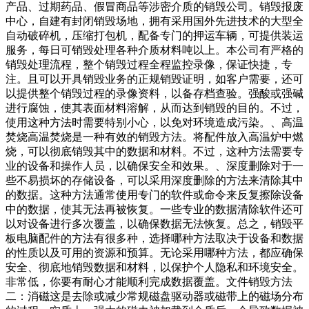
产品、过期药品、假冒商品等涉密介质的销毁公司。销毁报废
中心，自建有封闭销毁场地，拥有采用国外先进技术的大型全
自动破碎机，压缩打包机，配备专门的押运车辆，可提供装运
服务，每日可销毁处理各种介质材料吨以上。本公司有严格的
销毁处理流程，整个销毁过程全程监控录像，保证快捷，专
注。且可以开具销毁业务的正规销毁证明，如客户需要，还可
以提供整个销毁过程的录像资料，以备存档查验。强酸或强碱
进行腐蚀，使其表面材料溶解，从而达到销毁的目的。不过，
使用这种方法时需要特别小心，以免对环境造成污染。、高温
焚烧高温焚烧是一种有效的销毁方法。将配件放入高温炉中燃
烧，可以彻底销毁其中的数据和材料。不过，这种方法需要专
业的设备和操作人员，以确保安全和效果。、深度删除对于一
些不易损坏的存储设备，可以采用深度删除的方法来清除其中
的数据。这种方法通常使用专门的软件或命令来反复擦除设备
中的数据，使其无法再被恢复。一些专业的数据清除软件还可
以对设备进行多次覆盖，以确保数据无法恢复。总之，销毁平
板电脑配件的方法有很多种，选择哪种方法取决于设备和数据
的性质以及可用的资源和预算。无论采用哪种方法，都应确保
安全、彻底地销毁数据和材料，以保护个人隐私和环境安全。
非常低，你要有耐心才能顺利完成数据覆盖。文件销毁方法
二：消磁这是去除或减少常规磁盘驱动器或磁带上的磁场分布