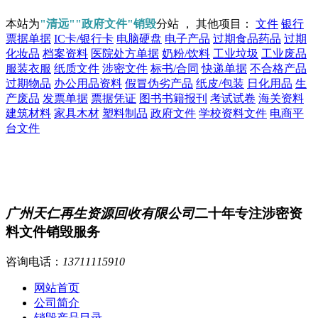
本站为
"清远""政府文件"销毁
分站 ， 其他项目：
文件
银行
票据单据
IC卡/银行卡
电脑硬盘
电子产品
过期食品药品
过期
化妆品
档案资料
医院处方单据
奶粉/饮料
工业垃圾
工业废品
服装衣服
纸质文件
涉密文件
标书/合同
快递单据
不合格产品
过期物品
办公用品资料
假冒伪劣产品
纸皮/包装
日化用品
生
产废品
发票单据
票据凭证
图书书籍报刊
考试试卷
海关资料
建筑材料
家具木材
塑料制品
政府文件
学校资料文件
电商平
台文件
广州天仁再生资源回收有限公司
二十年专注涉密资
料文件销毁服务
咨询电话：
13711115910
网站首页
公司简介
销毁产品目录