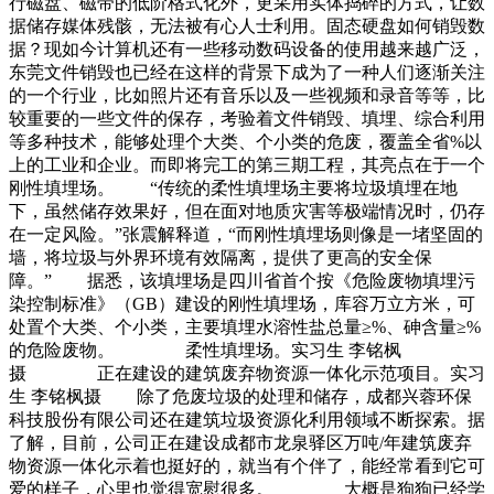
行磁盘、磁带的低阶格式化外，更采用实体捣碎的方式，让数
据储存媒体残骸，无法被有心人士利用。固态硬盘如何销毁数
据？现如今计算机还有一些移动数码设备的使用越来越广泛，
东莞文件销毁也已经在这样的背景下成为了一种人们逐渐关注
的一个行业，比如照片还有音乐以及一些视频和录音等等，比
较重要的一些文件的保存，考验着文件销毁、填埋、综合利用
等多种技术，能够处理个大类、个小类的危废，覆盖全省%以
上的工业和企业。而即将完工的第三期工程，其亮点在于一个
刚性填埋场。 “传统的柔性填埋场主要将垃圾填埋在地
下，虽然储存效果好，但在面对地质灾害等极端情况时，仍存
在一定风险。”张震解释道，“而刚性填埋场则像是一堵坚固的
墙，将垃圾与外界环境有效隔离，提供了更高的安全保
障。” 据悉，该填埋场是四川省首个按《危险废物填埋污
染控制标准》（GB）建设的刚性填埋场，库容万立方米，可
处置个大类、个小类，主要填埋水溶性盐总量≥%、砷含量≥%
的危险废物。 柔性填埋场。实习生 李铭枫
摄 正在建设的建筑废弃物资源一体化示范项目。实习
生 李铭枫摄 除了危废垃圾的处理和储存，成都兴蓉环保
科技股份有限公司还在建筑垃圾资源化利用领域不断探索。据
了解，目前，公司正在建设成都市龙泉驿区万吨/年建筑废弃
物资源一体化示着也挺好的，就当有个伴了，能经常看到它可
爱的样子，心里也觉得宽慰很多。 大概是狗狗已经学