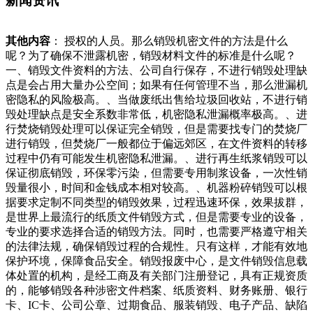
新闻资讯
其他内容
： 授权的人员。那么销毁机密文件的方法是什么
呢？为了确保不泄露机密，销毁材料文件的标准是什么呢？
一、销毁文件资料的方法、公司自行保存，不进行销毁处理缺
点是会占用大量办公空间；如果有任何管理不当，那么泄漏机
密隐私的风险极高。、当做废纸出售给垃圾回收站，不进行销
毁处理缺点是安全系数非常低，机密隐私泄漏概率极高。、进
行焚烧销毁处理可以保证完全销毁，但是需要找专门的焚烧厂
进行销毁，但焚烧厂一般都位于偏远郊区，在文件资料的转移
过程中仍有可能发生机密隐私泄漏。、进行再生纸浆销毁可以
保证彻底销毁，环保零污染，但需要专用制浆设备，一次性销
毁量很小，时间和金钱成本相对较高。、机器粉碎销毁可以根
据要求定制不同类型的销毁效果，过程迅速环保，效果拔群，
是世界上最流行的纸质文件销毁方式，但是需要专业的设备，
专业的要求选择合适的销毁方法。同时，也需要严格遵守相关
的法律法规，确保销毁过程的合规性。只有这样，才能有效地
保护环境，保障食品安全。销毁报废中心，是文件销毁信息载
体处置的机构，是经工商及有关部门注册登记，具有正规资质
的，能够销毁各种涉密文件档案、纸质资料、财务账册、银行
卡、IC卡、公司公章、过期食品、服装销毁、电子产品、缺陷