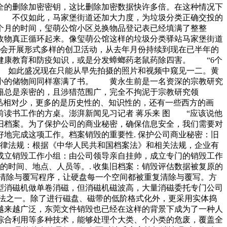
全的删除加密密钥，这比删除加密数据快许多倍。在这种情况下
。 不仅如此，马家堡街道还加大力度，为垃圾分类正确交投的
个月的时间，玺萌公馆小区兑换物品登记表已经填满了整整
收物真正循环起来。像玺萌公馆这样的垃圾分类驿站马家堡街道
会开展形式多样的创卫活动，从去年月份持续到现在已半年的
健康教育和防疫知识，或是分发蟑螂药老鼠药除四害。 “6个
 如此盛况现在只能从早先拍摄的照片和视频中窥见一二。黄
狭小的储物间同样塞满了书。 黄永生前是一名资深的宗教研究
籍总是亲密的，且涉猎范围广，完全不拘泥于宗教研究领
品相对少，更多的是历史性的、知识性的，还有一些西方的画
读书工作的方桌。澎湃新闻见习记者 蒋乐来 图 “应该说他
旧档案。为了保护公司的商业秘密，确保信息安全，我们需要对
地完成这项工作。档案销毁的重要性. 保护公司商业秘密：旧
法律法规：根据《中华人民共和国档案法》和相关法规，企业有
 成立销毁工作小组：由公司领导亲自挂帅，成立专门的销毁工作
的时间、地点、人员等。. 收集旧档案：销毁评估数据被复原的
数种清除与覆写程序，让硬盘每一个空间都被重复清除与覆写。方
型消磁机做单卷消磁，但消磁机磁波高，大量消磁委托专门公司
法之一。除了进行磁盘、磁带的低阶格式化外，更采用实体捣
越来越广泛，东莞文件销毁也已经在这样的背景下成为了一种人
综合利用等多种技术，能够处理个大类、个小类的危废，覆盖全