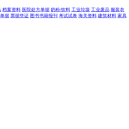
品
档案资料
医院处方单据
奶粉/饮料
工业垃圾
工业废品
服装衣
单据
票据凭证
图书书籍报刊
考试试卷
海关资料
建筑材料
家具