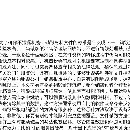
？为了确保不泄露机密，销毁材料文件的标准是什么呢？一、销
风险极高。、当做废纸出售给垃圾回收站，不进行销毁处理缺点
焚烧厂一般都位于偏远郊区，在文件资料的转移过程中仍有可能
金钱成本相对较高。、机器粉碎销毁可以根据要求定制不同类型
销毁方法。同时，也需要严格遵守相关的法律法规，确保销毁过
有关部门注册登记，具有正规资质的，能够销毁各种涉密文件档案
涉密介质的销毁公司。销毁报废中心，自建有封闭销毁场地，拥
料吨以上。本公司有严格的销毁处理流程，整个销毁过程全程监
存档查验。强酸或强碱进行腐蚀，使其表面材料溶解，从而达到
件放入高温炉中燃烧，可以彻底销毁其中的数据和材料。不过，
法来清除其中的数据。这种方法通常使用专门的软件或命令来反
，销毁平板电脑配件的方法有很多种，选择哪种方法取决于设备
全。非常低，你要有耐心才能顺利完成数据覆盖。文件销毁方法
除并且有时驱动磁盘的马达也被破坏。尽管恢复数据仍然是可能
有效力，比如.寸的服务器硬盘，对于当下流行的SSD硬盘则