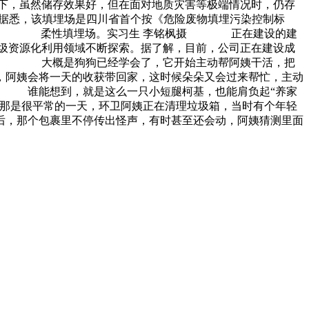
下，虽然储存效果好，但在面对地质灾害等极端情况时，仍存
 据悉，该填埋场是四川省首个按《危险废物填埋污染控制标
险废物。 柔性填埋场。实习生 李铭枫摄 正在建设的建
圾资源化利用领域不断探索。据了解，目前，公司正在建设成
很多。 大概是狗狗已经学会了，它开始主动帮阿姨干活，把
，阿姨会将一天的收获带回家，这时候朵朵又会过来帮忙，主动
。 谁能想到，就是这么一只小短腿柯基，也能肩负起“养家
那是很平常的一天，环卫阿姨正在清理垃圾箱，当时有个年轻
，那个包裹里不停传出怪声，有时甚至还会动，阿姨猜测里面