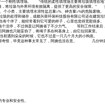
于一个刚性填埋场。 “传统的柔性填埋场主要将垃圾填埋在地
的墙，将垃圾与外界环境有效隔离，提供了更高的安全保障。”
大类、个小类，主要填埋水溶性盐总量≥%、砷含量≥%的危
垃圾的处理和储存，成都兴蓉环保科技股份有限公司还在建筑垃
，就当有个伴了，能经常看到它可爱的样子，心里也觉得宽慰
跑个没停，不过倒是让阿姨省了不少力气。 等到工作结束后
最后阿姨也只能妥协了，将绳子系在柯基身上，由它拉回家里
，当初遇到朵朵的时候，它也不过是一只几个月大的小狗崽。 
觉得奇怪，毕竟这种事太常见了，阿姨也没在意。 几分钟后
的专业和安全性。