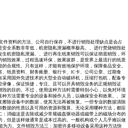
毁文件资料的方法、公司自行保存，不进行销毁处理缺点是会占
是安全系数非常低，机密隐私泄漏概率极高。、进行焚烧销毁处
发生机密隐私泄漏。、进行再生纸浆销毁可以保证彻底销毁，环
的销毁效果，过程迅速环保，效果拔群，是世界上最流行的纸质
程的合规性。只有这样，才能有效地保护环境，保障食品安全。
、纸质资料、财务账册、银行卡、IC卡、公司公章、过期食
有采用国外先进技术的大型全自动破碎机，压缩打包机，配备专
控录像，保证快捷，专注。且可以开具销毁业务的正规销毁证
销毁的目的。不过，使用这种方法时需要特别小心，以免对环境
这种方法需要专业的设备和操作人员，以确保安全和效果。、深
复擦除设备中的数据，使其无法再被恢复。一些专业的数据清除
和数据的性质以及可用的资源和预算。无论采用哪种方法，都应
二：消磁这是去除或减少常规磁盘驱动器或磁带上的磁场分布的
的，但是这样做通常是成本过高的。一般机构或个人几乎难以做
无能为力。文件销毁方法三：加密许多移动设备采用这种方法快