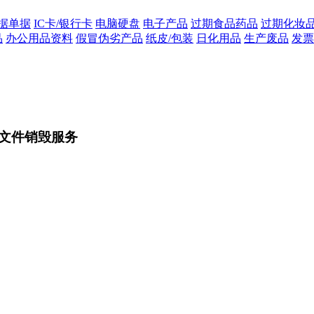
据单据
IC卡/银行卡
电脑硬盘
电子产品
过期食品药品
过期化妆
品
办公用品资料
假冒伪劣产品
纸皮/包装
日化用品
生产废品
发票
文件销毁服务