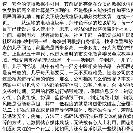
速、安全的使得数据不可用。其前提是存储在介质的数据以强
恢复数据完全靠计算是不实现的。不是很多人能够操作加密软
居民再添奖励，如首次正确交投垃圾奖励分类垃圾袋，连续一
页。 从运输的电动垃圾车，到绿色环保的垃圾驿站，每一个
目前已建设并投入使用个，未来，驿站的建设将覆盖6个社区
时间。每到周六，就有街道机关、社区干部，在职党员和居民
社区就像6块拼图一样，每块拼图根据自身情况，找准位置和
永的儿子回忆，家里光是两米多高、一米多宽、分为六层的书
者。上世纪五十年代，他进入当时的市文化教育委员会宗教事
域。“我父亲贯彻的理念就是一个——活到老，学到老。”儿
册。儿子回忆说，其中有相当一部分中医相关的书籍，在那段
是有书瘾的。几乎每天都要买，一天不买就难受。随着公司的
这些档案进行妥善的销毁。那么，公司档案怎么销毁呢？本文将
档案中可能包含公司内部的秘密信息，如客户名单、合同内容等
义务对过期、无用的档案进行销毁处理。. 保障信息安全：销
小组，负责组织、协调、监督销毁工作。. 制定销毁计划：销
风险是否能够承担。其中，低程度的就是将磁带或磁盘完全覆写;
法二：消磁法磁盘或是磁带等储存媒体，都是磁性技术，若能
较迅速安全，例如。方法三：捣碎法/剪碎法破坏实体的储存
碎的方式，让数据储存媒体残骸，无法被有心人士利用。固态
们逐渐关注的一个行业，比如照片还有音乐以及一些视频和录