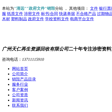
本站为
"清远""政府文件"销毁
分站 ， 其他项目：
文件
银行票
服
纸质文件
涉密文件
标书/合同
快递单据
不合格产品
过期物
木材
塑料制品
政府文件
学校资料文件
电商平台文件
广州天仁再生资源回收有限公司
二十年专注涉密资料
咨询电话：
13711115910
网站首页
公司简介
销毁产品目录
服务行业
客户案例
公司资质
新闻资讯
联系我们