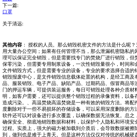
下一篇:
口罩
关于清远:
其他内容
： 授权的人员。那么销毁机密文件的方法是什么呢
用大量办公空间；如果有任何管理不当，那么泄漏机密隐私的
理可以保证完全销毁，但是需要找专门的焚烧厂进行销毁，但
保零污染，但需要专用制浆设备，一次性销毁量很小，时间和
文件销毁方式，但是需要专业的设备，专业的要求选择合适的
销毁报废中心，是文件销毁信息载体处置的机构，是经工商及
品、服装销毁、电子产品、缺陷产品、过期药品、假冒商品等
门的押运车辆，可提供装运服务，每日可销毁处理各种介质材
明，如客户需要，还可以提供整个销毁过程的录像资料，以备
造成污染。、高温焚烧高温焚烧是一种有效的销毁方法。将配
度删除对于一些不易损坏的存储设备，可以采用深度删除的方
软件还可以对设备进行多次覆盖，以确保数据无法恢复。总之
确保安全、彻底地销毁数据和材料，以保护个人隐私和环境安
过程。实质上，强大的磁力被加载到介质后，会导致数据被擦
到，做到也是难于上青天。但是这种方法仅仅对传统的机械硬盘