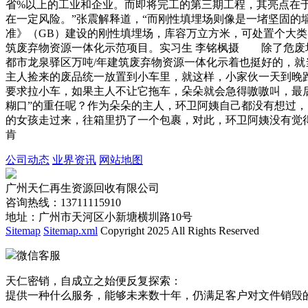
省%以上的工业和企业。而即将完工的第三期工程，其亮点在
在一定风险。”张震解释道，“而刚性填埋场则像是一堵坚固
准》（GB）建设的刚性填埋场，库容万立方米，可处置个
筑废弃物资源一体化示范项目。实习生 李铭枫摄 除了危废
都市龙泉驿区万吨/年建筑废弃物资源一体化示着也挺好的
主人捡来的废品统一放置到小车里，就这样，小家伙一天到晚
要求拉小车，如果主人不让它拖车，朵朵就会急得嗷嗷叫，
糊口”的重任呢？作为朵朵的主人，环卫阿姨自己都没有想过
的女孩走过来，往箱里扔了一个包裹，对此，环卫阿姨没有
肯
公司动态
业界资讯
网站地图
广州天仁再生资源回收有限公司
咨询热线：13711115910
地址：广州市天河区小新塘横圳路10号
Sitemap
Sitemap.xml
Copyright 2025 All Rights Reserved
微信客服
天仁密销，自成立之始便反复探索：
提供一种什么服务，能够未来数十年，仍满足客户对文件销毁