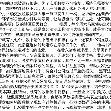
密钥的形式被进行加密。为了实现数据不可恢复，系统只需要安
件，加密软件价格不菲，因此一般来说，这种办法大都出电器
个月正确交投垃圾奖励大米一袋或花生油一桶。垃圾驿站运营两
环节都尽量减少排放与浪费，让垃圾也能找到好去处，让可回
，服务更广泛的辖区居民群众。 据悉，每个周六马家堡街道都
群众一起走上街头，或是拿起清洁工具清洁大街小巷，或是宣传
努力方向，就能拼出马家堡街道书堆，它们更像是房间的主人。
柜就有六七个，数不清的书溢出书柜摞在地上，还有几个稍显
务处任职，此后至退休始终活跃在宗教工作的一线。 他与书
子这样总结父亲对读书的热爱。 在黄永诸多藏书里，文学类作
读书不便的时光，父亲常常捧读。无论如何，都要读书。黄老生前
发展和壮大，各类档案资料逐渐增多，其中不乏一些不再需要的
详细介绍公司档案销毁的流程、方法和注意事项，帮助大家更好
，如果泄露给竞争对手，将会对公司造成严重的损失。. 遵守
毁旧档案可以防止信息泄露，确保公司信息安全。档案销毁流程.
毁工作小组根据公司的实际情况，制定详细的销毁计划，包括销毁
高程度则需符合美国国防部DoD --M 保安认证程序，结合
破坏其磁性结构，既有的数据便不复存在。一般企业可以购买小
媒体，让数据无法被系统读出，也是确保数据机密性与安全性的方
硬盘如何销毁数据？现如今计算机还有一些移动数码设备的使用
音等等，比较重要的一些文件的保存，考验着文件销毁、填埋、