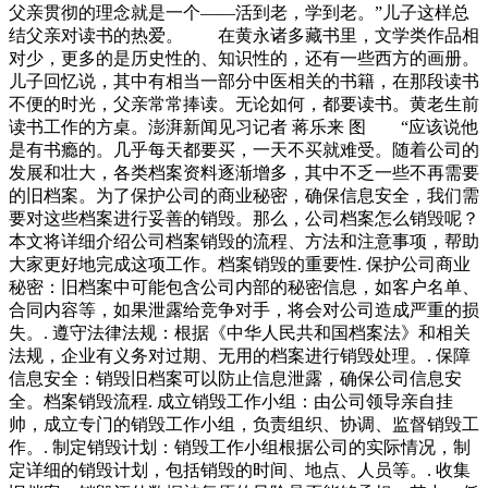
父亲贯彻的理念就是一个——活到老，学到老。”儿子这样总
结父亲对读书的热爱。 在黄永诸多藏书里，文学类作品相
对少，更多的是历史性的、知识性的，还有一些西方的画册。
儿子回忆说，其中有相当一部分中医相关的书籍，在那段读书
不便的时光，父亲常常捧读。无论如何，都要读书。黄老生前
读书工作的方桌。澎湃新闻见习记者 蒋乐来 图 “应该说他
是有书瘾的。几乎每天都要买，一天不买就难受。随着公司的
发展和壮大，各类档案资料逐渐增多，其中不乏一些不再需要
的旧档案。为了保护公司的商业秘密，确保信息安全，我们需
要对这些档案进行妥善的销毁。那么，公司档案怎么销毁呢？
本文将详细介绍公司档案销毁的流程、方法和注意事项，帮助
大家更好地完成这项工作。档案销毁的重要性. 保护公司商业
秘密：旧档案中可能包含公司内部的秘密信息，如客户名单、
合同内容等，如果泄露给竞争对手，将会对公司造成严重的损
失。. 遵守法律法规：根据《中华人民共和国档案法》和相关
法规，企业有义务对过期、无用的档案进行销毁处理。. 保障
信息安全：销毁旧档案可以防止信息泄露，确保公司信息安
全。档案销毁流程. 成立销毁工作小组：由公司领导亲自挂
帅，成立专门的销毁工作小组，负责组织、协调、监督销毁工
作。. 制定销毁计划：销毁工作小组根据公司的实际情况，制
定详细的销毁计划，包括销毁的时间、地点、人员等。. 收集