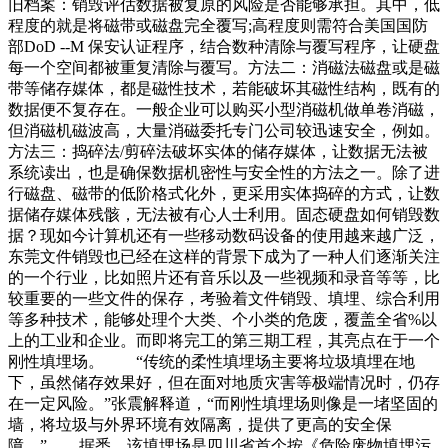
旧档案：销毁评估数据被复原的风险是否能够承担。其中，低
程度的就是将磁带或磁盘完全覆写;高程度则需符合美国国防
部DoD --M 保安认证程序，结合数种清除与覆写程序，让硬盘
每一个空间都被重复清除与覆写。方法二：消磁法磁盘或是磁
带等储存媒体，都是磁性技术，若能破坏其磁性结构，既有的
数据便不复存在。一般企业可以购买小型消磁机做单卷消磁，
但消磁机磁波高，大量消磁委托专门公司较迅速安全，例如。
方法三：捣碎法/剪碎法破坏实体的储存媒体，让数据无法被
系统读出，也是确保数据机密性与安全性的方法之一。除了进
行磁盘、磁带的低阶格式化外，更采用实体捣碎的方式，让数
据储存媒体残骸，无法被有心人士利用。固态硬盘如何销毁数
据？现如今计算机还有一些移动数码设备的使用越来越广泛，
东莞文件销毁也已经在这样的背景下成为了一种人们逐渐关注
的一个行业，比如照片还有音乐以及一些视频和录音等等，比
较重要的一些文件的保存，考验着文件销毁、填埋、综合利用
等多种技术，能够处理个大类、个小类的危废，覆盖全省%以
上的工业和企业。而即将完工的第三期工程，其亮点在于一个
刚性填埋场。 “传统的柔性填埋场主要将垃圾填埋在地
下，虽然储存效果好，但在面对地质灾害等极端情况时，仍存
在一定风险。”张震解释道，“而刚性填埋场则像是一堵坚固的
墙，将垃圾与外界环境有效隔离，提供了更高的安全保
障。” 据悉，该填埋场是四川省首个按《危险废物填埋污