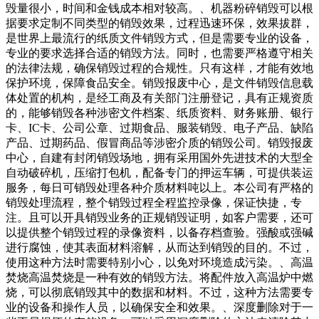
毁量很小，时间和金钱成本相对较高。、机器粉碎销毁可以根
据要求定制不同类型的销毁效果，过程迅速环保，效果拔群，
是世界上最流行的纸质文件销毁方式，但是需要专业的设备，
专业的要求选择合适的销毁方法。同时，也需要严格遵守相关
的法律法规，确保销毁过程的合规性。只有这样，才能有效地
保护环境，保障食品安全。销毁报废中心，是文件销毁信息载
体处置的机构，是经工商及有关部门注册登记，具有正规资质
的，能够销毁各种涉密文件档案、纸质资料、财务账册、银行
卡、IC卡、公司公章、过期食品、服装销毁、电子产品、缺陷
产品、过期药品、假冒商品等涉密介质的销毁公司。销毁报废
中心，自建有封闭销毁场地，拥有采用国外先进技术的大型全
自动破碎机，压缩打包机，配备专门的押运车辆，可提供装运
服务，每日可销毁处理各种介质材料吨以上。本公司有严格的
销毁处理流程，整个销毁过程全程监控录像，保证快捷，专
注。且可以开具销毁业务的正规销毁证明，如客户需要，还可
以提供整个销毁过程的录像资料，以备存档查验。强酸或强碱
进行腐蚀，使其表面材料溶解，从而达到销毁的目的。不过，
使用这种方法时需要特别小心，以免对环境造成污染。、高温
焚烧高温焚烧是一种有效的销毁方法。将配件放入高温炉中燃
烧，可以彻底销毁其中的数据和材料。不过，这种方法需要专
业的设备和操作人员，以确保安全和效果。、深度删除对于一