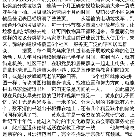
圾奖励分类垃圾袋，连续一个月正确交投垃圾奖励大米一袋或
花生油一桶。垃圾驿站运营两个月的时间，玺萌公馆小区兑换
物品登记表已经填满了整整页。 从运输的电动垃圾车，到
绿色环保的垃圾驿站，每一个环节都尽量减少排放与浪费，让
垃圾也能找到好去处，让可回收物真正循环起来。像玺萌公馆
这样的垃圾分类驿站马家堡街道目前已建设并投入使用个，未
来，驿站的建设将覆盖6个社区，服务更广泛的辖区居民群
众。 据悉，每个周六马家堡街道都会开展形式多样的创卫
活动，从去年月份持续到现在已半年的时间。每到周六，就有
街道机关、社区干部，在职党员和居民群众一起走上街头，或
是拿起清洁工具清洁大街小巷，或是宣传健康教育和防疫知
识，或是分发蟑螂药老鼠药除四害。 “6个社区就像6块拼
图一样，每块拼图根据自身情况，找准位置和努力方向，就能
拼出马家堡街道书堆，它们更像是房间的主人。 如此盛况
现在只能从早先拍摄的照片和视频中窥见一二。黄永的儿子回
忆，家里光是两米多高、一米多宽、分为六层的书柜就有六七
个，数不清的书溢出书柜摞在地上，还有几个稍显狭小的储物
间同样塞满了书。 黄永生前是一名资深的宗教研究者。上
世纪五十年代，他进入当时的市文化教育委员会宗教事务处任
职，此后至退休始终活跃在宗教工作的一线。 他与书籍总
是亲密的，且涉猎范围广，完全不拘泥于宗教研究领域。“我