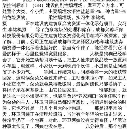
染控制标准》（GB）建设的刚性填埋场，库容万立方米，可
处置个大类、个小类，主要填埋水溶性盐总量≥%、砷含量≥%
的危险废物。 柔性填埋场。实习生 李铭枫
摄 正在建设的建筑废弃物资源一体化示范项目。实习
生 李铭枫摄 除了危废垃圾的处理和储存，成都兴蓉环保
科技股份有限公司还在建筑垃圾资源化利用领域不断探索。据
了解，目前，公司正在建设成都市龙泉驿区万吨/年建筑废弃
物资源一体化示着也挺好的，就当有个伴了，能经常看到它可
爱的样子，心里也觉得宽慰很多。 大概是狗狗已经学
会了，它开始主动帮阿姨干活，把主人捡来的废品统一放置到
小车里，就这样，小家伙一天到晚跑个没停，不过倒是让阿姨
省了不少力气。 等到工作结束后，阿姨会将一天的收获带
回家，这时候朵朵又会过来帮忙，主动要求拉小车，如果主人
不让它拖车，朵朵就会急得嗷嗷叫，最后阿姨也只能妥协了，
将绳子系在柯基身上，由它拉回家里。 谁能想到，就
是这么一只小短腿柯基，也能肩负起“养家糊口”的重任呢？作
为朵朵的主人，环卫阿姨自己都没有想过，当初遇到朵朵的时
候，它也不过是一只几个月大的小狗崽。 那是很平常的一
天，环卫阿姨正在清理垃圾箱，当时有个年轻的女孩走过来，
往箱里扔了一个包裹，对此，环卫阿姨没有觉得奇怪，毕竟这
种事太常见了，阿姨也没在意。 几分钟后，那个包裹