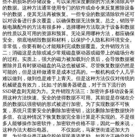
些不易损坏的存储设备，可以采用深度删除的方法来清除其中
的数据。这种方法通常使用专门的软件或命令来反复擦除设备
中的数据，使其无法再被恢复。一些专业的数据清除软件还可
以对设备进行多次覆盖，以确保数据无法恢复。总之，销毁平
板电脑配件的方法有很多种，选择哪种方法取决于设备和数据
的性质以及可用的资源和预算。无论采用哪种方法，都应确保
安全、彻底地销毁数据和材料，以保护个人隐私和环境安全。
非常低，你要有耐心才能顺利完成数据覆盖。文件销毁方法
二：消磁这是去除或减少常规磁盘驱动器或磁带上的磁场分布
的过程。实质上，强大的磁力被加载到介质后，会导致数据被
擦除并且有时驱动磁盘的马达也被破坏。尽管恢复数据仍然是
可能的，但是这样做通常是成本过高的。一般机构或个人几乎
难以做到，做到也是难于上青天。但是这种方法仅仅对传统的
机械硬盘有效力，比如.寸的服务器硬盘，对于当下流行的
SSD硬盘则无能为力。文件销毁方法三：加密许多移动设备采
用这种方法快速、安全的使得数据不可用。其前提是存储在介
质的数据以强密钥的形式被进行加密。为了实现数据不可恢
复，系统只需要安全的删除加密密钥，这比删除加密数据快许
多倍。在这种情况下恢复数据完全靠计算是不实现的。不是很
多人能够操作加密软件，加密软件价格不菲，因此一般来说，
这种办法大都出电器。 不仅如此，马家堡街道还加大力
度，为垃圾分类正确交投的居民再添奖励，如首次正确交投垃