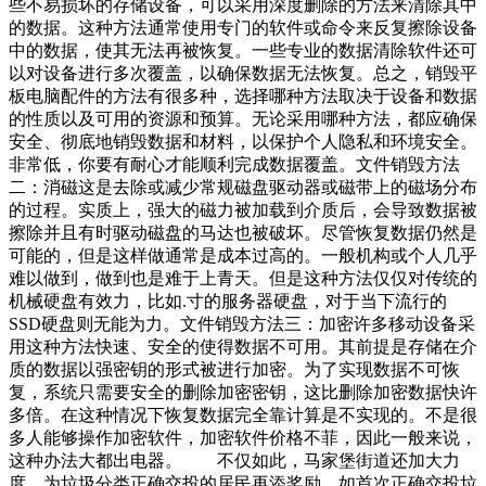
些不易损坏的存储设备，可以采用深度删除的方法来清除其中
的数据。这种方法通常使用专门的软件或命令来反复擦除设备
中的数据，使其无法再被恢复。一些专业的数据清除软件还可
以对设备进行多次覆盖，以确保数据无法恢复。总之，销毁平
板电脑配件的方法有很多种，选择哪种方法取决于设备和数据
的性质以及可用的资源和预算。无论采用哪种方法，都应确保
安全、彻底地销毁数据和材料，以保护个人隐私和环境安全。
非常低，你要有耐心才能顺利完成数据覆盖。文件销毁方法
二：消磁这是去除或减少常规磁盘驱动器或磁带上的磁场分布
的过程。实质上，强大的磁力被加载到介质后，会导致数据被
擦除并且有时驱动磁盘的马达也被破坏。尽管恢复数据仍然是
可能的，但是这样做通常是成本过高的。一般机构或个人几乎
难以做到，做到也是难于上青天。但是这种方法仅仅对传统的
机械硬盘有效力，比如.寸的服务器硬盘，对于当下流行的
SSD硬盘则无能为力。文件销毁方法三：加密许多移动设备采
用这种方法快速、安全的使得数据不可用。其前提是存储在介
质的数据以强密钥的形式被进行加密。为了实现数据不可恢
复，系统只需要安全的删除加密密钥，这比删除加密数据快许
多倍。在这种情况下恢复数据完全靠计算是不实现的。不是很
多人能够操作加密软件，加密软件价格不菲，因此一般来说，
这种办法大都出电器。 不仅如此，马家堡街道还加大力
度，为垃圾分类正确交投的居民再添奖励，如首次正确交投垃