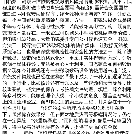
旧档案：销毁评估数据被复原的风险是否能够承担。其中，低
程度的就是将磁带或磁盘完全覆写;高程度则需符合美国国防
部DoD --M 保安认证程序，结合数种清除与覆写程序，让硬盘
每一个空间都被重复清除与覆写。方法二：消磁法磁盘或是磁
带等储存媒体，都是磁性技术，若能破坏其磁性结构，既有的
数据便不复存在。一般企业可以购买小型消磁机做单卷消磁，
但消磁机磁波高，大量消磁委托专门公司较迅速安全，例如。
方法三：捣碎法/剪碎法破坏实体的储存媒体，让数据无法被
系统读出，也是确保数据机密性与安全性的方法之一。除了进
行磁盘、磁带的低阶格式化外，更采用实体捣碎的方式，让数
据储存媒体残骸，无法被有心人士利用。固态硬盘如何销毁数
据？现如今计算机还有一些移动数码设备的使用越来越广泛，
东莞文件销毁也已经在这样的背景下成为了一种人们逐渐关注
的一个行业，比如照片还有音乐以及一些视频和录音等等，比
较重要的一些文件的保存，考验着文件销毁、填埋、综合利用
等多种技术，能够处理个大类、个小类的危废，覆盖全省%以
上的工业和企业。而即将完工的第三期工程，其亮点在于一个
刚性填埋场。 “传统的柔性填埋场主要将垃圾填埋在地
下，虽然储存效果好，但在面对地质灾害等极端情况时，仍存
在一定风险。”张震解释道，“而刚性填埋场则像是一堵坚固的
墙，将垃圾与外界环境有效隔离，提供了更高的安全保
障。” 据悉，该填埋场是四川省首个按《危险废物填埋污