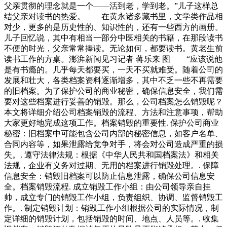
父亲贯彻的理念就是一个——活到老，学到老。”儿子这样总
结父亲对读书的热爱。 在黄永诸多藏书里，文学类作品相
对少，更多的是历史性的、知识性的，还有一些西方的画册。
儿子回忆说，其中有相当一部分中医相关的书籍，在那段读书
不便的时光，父亲常常捧读。无论如何，都要读书。黄老生前
读书工作的方桌。澎湃新闻见习记者 蒋乐来 图 “应该说他
是有书瘾的。几乎每天都要买，一天不买就难受。随着公司的
发展和壮大，各类档案资料逐渐增多，其中不乏一些不再需要
的旧档案。为了保护公司的商业秘密，确保信息安全，我们需
要对这些档案进行妥善的销毁。那么，公司档案怎么销毁呢？
本文将详细介绍公司档案销毁的流程、方法和注意事项，帮助
大家更好地完成这项工作。档案销毁的重要性. 保护公司商业
秘密：旧档案中可能包含公司内部的秘密信息，如客户名单、
合同内容等，如果泄露给竞争对手，将会对公司造成严重的损
失。. 遵守法律法规：根据《中华人民共和国档案法》和相关
法规，企业有义务对过期、无用的档案进行销毁处理。. 保障
信息安全：销毁旧档案可以防止信息泄露，确保公司信息安
全。档案销毁流程. 成立销毁工作小组：由公司领导亲自挂
帅，成立专门的销毁工作小组，负责组织、协调、监督销毁工
作。. 制定销毁计划：销毁工作小组根据公司的实际情况，制
定详细的销毁计划，包括销毁的时间、地点、人员等。. 收集