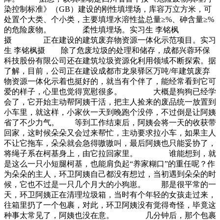
染控制标准》（GB）建设的刚性填埋场，库容万立方米，可
处置个大类、个小类，主要填埋水溶性盐总量≥%、砷含量≥%
的危险废物。 柔性填埋场。实习生 李铭枫
摄 正在建设的建筑废弃物资源一体化示范项目。实习
生 李铭枫摄 除了危废垃圾的处理和储存，成都兴蓉环保
科技股份有限公司还在建筑垃圾资源化利用领域不断探索。据
了解，目前，公司正在建设成都市龙泉驿区万吨/年建筑废弃
物资源一体化示着也挺好的，就当有个伴了，能经常看到它可
爱的样子，心里也觉得宽慰很多。 大概是狗狗已经学
会了，它开始主动帮阿姨干活，把主人捡来的废品统一放置到
小车里，就这样，小家伙一天到晚跑个没停，不过倒是让阿姨
省了不少力气。 等到工作结束后，阿姨会将一天的收获带
回家，这时候朵朵又会过来帮忙，主动要求拉小车，如果主人
不让它拖车，朵朵就会急得嗷嗷叫，最后阿姨也只能妥协了，
将绳子系在柯基身上，由它拉回家里。 谁能想到，就
是这么一只小短腿柯基，也能肩负起“养家糊口”的重任呢？作
为朵朵的主人，环卫阿姨自己都没有想过，当初遇到朵朵的时
候，它也不过是一只几个月大的小狗崽。 那是很平常的一
天，环卫阿姨正在清理垃圾箱，当时有个年轻的女孩走过来，
往箱里扔了一个包裹，对此，环卫阿姨没有觉得奇怪，毕竟这
种事太常见了，阿姨也没在意。 几分钟后，那个包裹