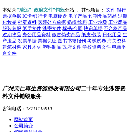
本站为
"清远""政府文件"销毁
分站 ， 其他项目：
文件
银行
票据单据
IC卡/银行卡
电脑硬盘
电子产品
过期食品药品
过期
化妆品
档案资料
医院处方单据
奶粉/饮料
工业垃圾
工业废品
服装衣服
纸质文件
涉密文件
标书/合同
快递单据
不合格产品
过期物品
办公用品资料
假冒伪劣产品
纸皮/包装
日化用品
生
产废品
发票单据
票据凭证
图书书籍报刊
考试试卷
海关资料
建筑材料
家具木材
塑料制品
政府文件
学校资料文件
电商平
台文件
广州天仁再生资源回收有限公司
二十年专注涉密资
料文件销毁服务
咨询电话：
13711115910
网站首页
公司简介
销毁产品目录