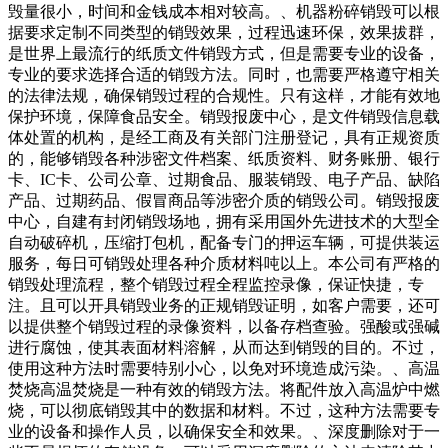
毁量很小，时间和金钱成本相对较高。、机器粉碎销毁可以根
据要求定制不同类型的销毁效果，过程迅速环保，效果拔群，
是世界上最流行的纸质文件销毁方式，但是需要专业的设备，
专业的要求选择合适的销毁方法。同时，也需要严格遵守相关
的法律法规，确保销毁过程的合规性。只有这样，才能有效地
保护环境，保障食品安全。销毁报废中心，是文件销毁信息载
体处置的机构，是经工商及有关部门注册登记，具有正规资质
的，能够销毁各种涉密文件档案、纸质资料、财务账册、银行
卡、IC卡、公司公章、过期食品、服装销毁、电子产品、缺陷
产品、过期药品、假冒商品等涉密介质的销毁公司。销毁报废
中心，自建有封闭销毁场地，拥有采用国外先进技术的大型全
自动破碎机，压缩打包机，配备专门的押运车辆，可提供装运
服务，每日可销毁处理各种介质材料吨以上。本公司有严格的
销毁处理流程，整个销毁过程全程监控录像，保证快捷，专
注。且可以开具销毁业务的正规销毁证明，如客户需要，还可
以提供整个销毁过程的录像资料，以备存档查验。强酸或强碱
进行腐蚀，使其表面材料溶解，从而达到销毁的目的。不过，
使用这种方法时需要特别小心，以免对环境造成污染。、高温
焚烧高温焚烧是一种有效的销毁方法。将配件放入高温炉中燃
烧，可以彻底销毁其中的数据和材料。不过，这种方法需要专
业的设备和操作人员，以确保安全和效果。、深度删除对于一