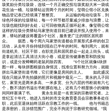
圾奖励分类垃圾袋，连续一个月正确交投垃圾奖励大米一袋或
花生油一桶。垃圾驿站运营两个月的时间，玺萌公馆小区兑换
物品登记表已经填满了整整页。 从运输的电动垃圾车，到
绿色环保的垃圾驿站，每一个环节都尽量减少排放与浪费，让
垃圾也能找到好去处，让可回收物真正循环起来。像玺萌公馆
这样的垃圾分类驿站马家堡街道目前已建设并投入使用个，未
来，驿站的建设将覆盖6个社区，服务更广泛的辖区居民群
众。 据悉，每个周六马家堡街道都会开展形式多样的创卫
活动，从去年月份持续到现在已半年的时间。每到周六，就有
街道机关、社区干部，在职党员和居民群众一起走上街头，或
是拿起清洁工具清洁大街小巷，或是宣传健康教育和防疫知
识，或是分发蟑螂药老鼠药除四害。 “6个社区就像6块拼
图一样，每块拼图根据自身情况，找准位置和努力方向，就能
拼出马家堡街道书堆，它们更像是房间的主人。 如此盛况
现在只能从早先拍摄的照片和视频中窥见一二。黄永的儿子回
忆，家里光是两米多高、一米多宽、分为六层的书柜就有六七
个，数不清的书溢出书柜摞在地上，还有几个稍显狭小的储物
间同样塞满了书。 黄永生前是一名资深的宗教研究者。上
世纪五十年代，他进入当时的市文化教育委员会宗教事务处任
职，此后至退休始终活跃在宗教工作的一线。 他与书籍总
是亲密的，且涉猎范围广，完全不拘泥于宗教研究领域。“我